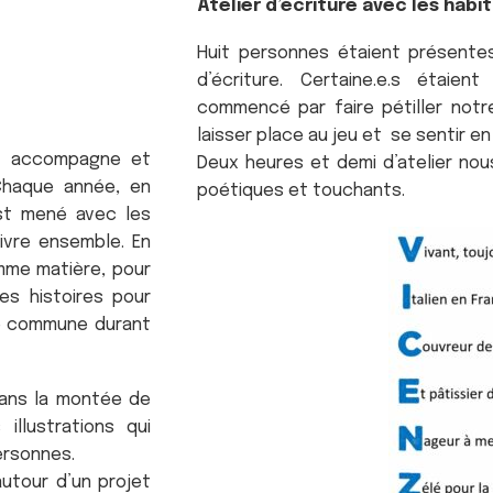
Atelier d’écriture avec les habi
Huit personnes étaient présentes.
d’écriture. Certaine.e.s étaien
commencé par faire pétiller notre
laisser place au jeu et se sentir e
is) accompagne et
Deux heures et demi d’atelier nou
 Chaque année, en
poétiques et touchants.
 est mené avec les
ivre ensemble. En
omme matière, pour
es histoires pour
re commune durant
 dans la montée de
illustrations qui
personnes.
autour d’un projet