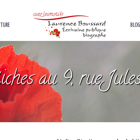
ITURE
BLOG
iches au 9, rue Jule