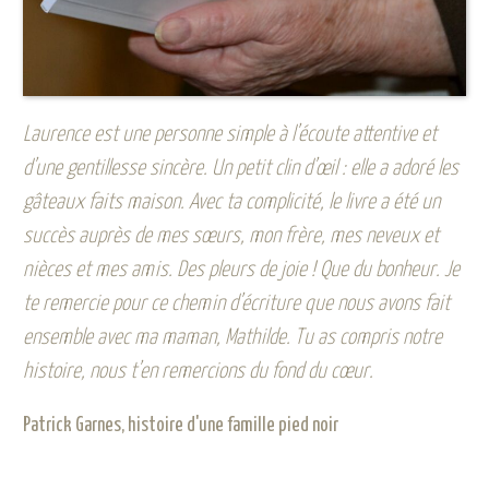
Laurence est une personne simple à l’écoute attentive et
d’une gentillesse sincère. Un petit clin d’œil : elle a adoré les
gâteaux faits maison. Avec ta complicité, le livre a été un
succès auprès de mes sœurs, mon frère, mes neveux et
nièces et mes amis. Des pleurs de joie ! Que du bonheur. Je
te remercie pour ce chemin d’écriture que nous avons fait
ensemble avec ma maman, Mathilde. Tu as compris notre
histoire, nous t’en remercions du fond du cœur.
Patrick Garnes, histoire d'une famille pied noir