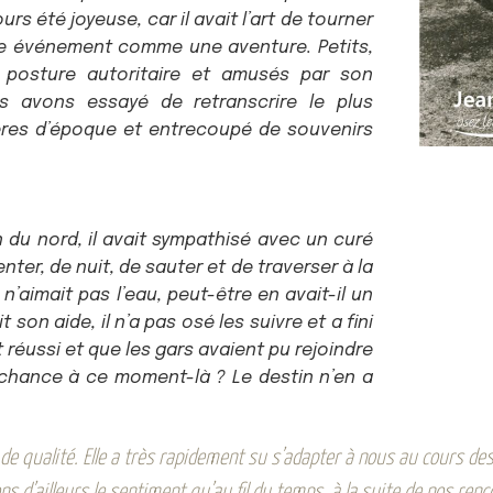
s été joyeuse, car il avait l’art de tourner
ue événement comme une aventure. Petits,
 posture autoritaire et amusés par son
us avons essayé de retranscrire le plus
ères d’époque et entrecoupé de souvenirs
n du nord, il avait sympathisé avec un curé
tenter, de nuit, de sauter et de traverser à la
n’aimait pas l’eau, peut-être en avait-il un
 son aide, il n’a pas osé les suivre et a fini
it réussi et que les gars avaient pu rejoindre
sa chance à ce moment-là ? Le destin n’en a
e qualité. Elle a très rapidement su s’adapter à nous au cours de
d’ailleurs le sentiment qu’au fil du temps, à la suite de nos rencon