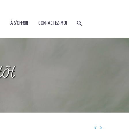
À S’OFFRIR
CONTACTEZ-MOI
tôt

