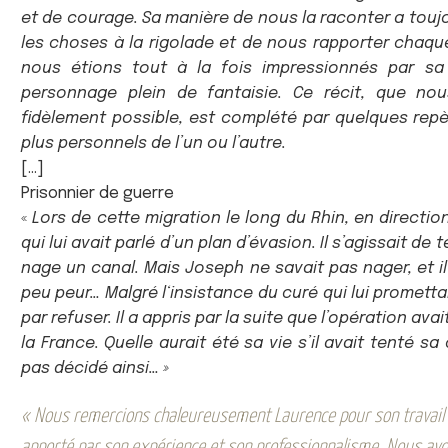
et de courage. Sa manière de nous la raconter a toujour
les choses à la rigolade et de nous rapporter chaq
nous étions tout à la fois impressionnés par sa
personnage plein de fantaisie. Ce récit, que no
fidèlement possible, est complété par quelques rep
plus personnels de l’un ou l’autre.
[…]
Prisonnier de guerre
«
Lors de cette migration le long du Rhin, en directio
qui lui avait parlé d’un plan d’évasion. Il s’agissait de 
nage un canal. Mais Joseph ne savait pas nager, et il 
peu peur… Malgré l‘insistance du curé qui lui promettait
par refuser. Il a appris par la suite que l’opération ava
la France.
Quelle aurait été sa vie s’il avait tenté 
pas décidé ainsi… »
« Nous remercions chaleureusement Laurence pour son travail d
apporté par son expérience et son professionnalisme. Nous avons 