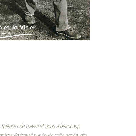
s séances de travail et nous a beaucoup
tres de travail sur toute cette année, elle