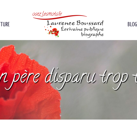
ITURE
BLOG
 père disparu trop 